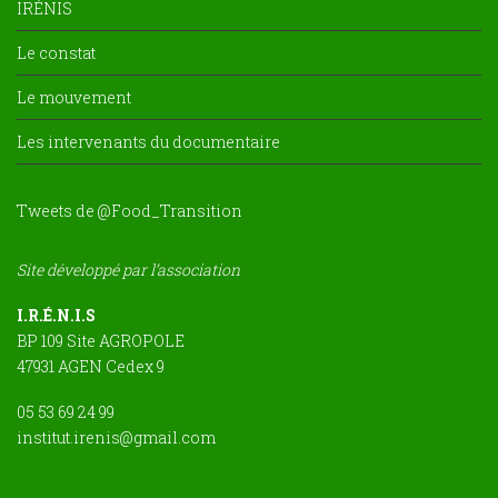
IRÉNIS
Le constat
Le mouvement
Les intervenants du documentaire
Tweets de @Food_Transition
Site développé par l’association
I.R.É.N.I.S
BP 109 Site AGROPOLE
47931 AGEN Cedex 9
05 53 69 24 99
institut.irenis@gmail.com