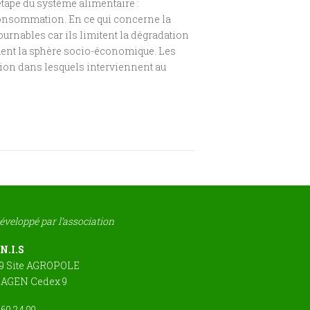
étape du système alimentaire :
 consommation. En ce qui concerne la
tournables car ils limitent la dégradation
ment la sphère socio-économique. Les
ution dans lesquels interviennent au
développé par l’association
.N.I.S
09 Site AGROPOLE
1 AGEN Cedex 9
 69 24 99