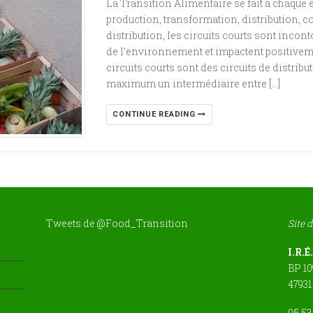
La Transition Alimentaire se fait à chaque 
production, transformation, distribution,
distribution, les circuits courts sont incon
de l’environnement et impactent positive
circuits courts sont des circuits de distrib
maximum un intermédiaire entre […]
CONTINUE READING
Tweets de @Food_Transition
Site 
I.R.É
BP 1
4793
05 53