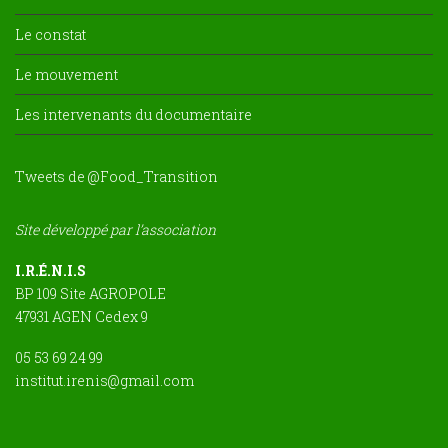
Le constat
Le mouvement
Les intervenants du documentaire
Tweets de @Food_Transition
Site développé par l’association
I.R.É.N.I.S
BP 109 Site AGROPOLE
47931 AGEN Cedex 9
05 53 69 24 99
institut.irenis@gmail.com