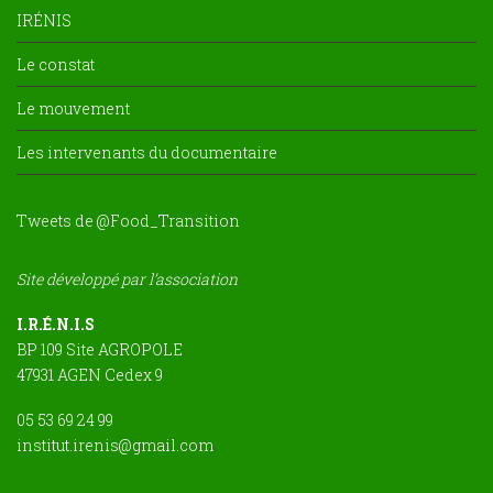
IRÉNIS
Le constat
Le mouvement
Les intervenants du documentaire
Tweets de @Food_Transition
Site développé par l’association
I.R.É.N.I.S
BP 109 Site AGROPOLE
47931 AGEN Cedex 9
05 53 69 24 99
institut.irenis@gmail.com